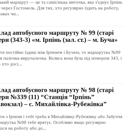
ький маршрут — це та самісінька ниточка, яка з'єднує Ірпінь
 через Гостомель. Для тих, хто регулярно їздить на роботу,
авах чи...
клад автобусного маршруту № 99 (старі
ри (343-3) «м. Ірпінь (зал. ст.) – м. Буча»
ти постійно їздиш між Ірпенем і Бучею, то маршрутка №99
я палочка-виручалочка. Колись вона була під номером 343, і
 хто досі...
клад автобусного маршруту № 98 (старі
ери №339 (11) “Станція “Ірпінь”
.вокзал) – с. Михайлівка-Рубежівка”
ти з Ірпеня і тобі треба в Михайлівку-Рубежівку або Забуччя
шрутка №98 тебе врятує. Особливо якщо регулярно
шся на роботу або до...