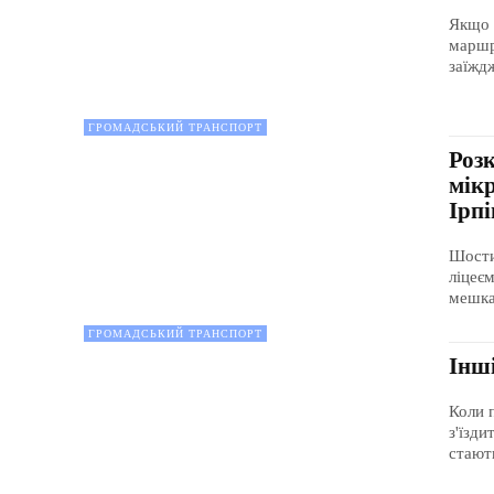
Якщо 
маршр
заїжд
ГРОМАДСЬКИЙ ТРАНСПОРТ
Роз
мікр
Ірп
Шости
ліцеєм
мешкан
ГРОМАДСЬКИЙ ТРАНСПОРТ
Інш
Коли 
з'їзд
стают