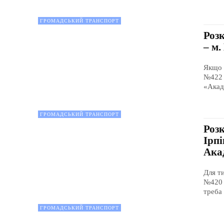
ГРОМАДСЬКИЙ ТРАНСПОРТ
Роз
– м.
Якщо 
№422 
«Акад
ГРОМАДСЬКИЙ ТРАНСПОРТ
Роз
Ірпі
Ака
Для т
№420 
треба
ГРОМАДСЬКИЙ ТРАНСПОРТ