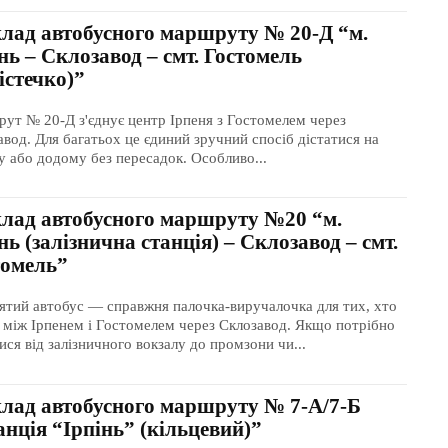
клад автобусного маршруту № 20-Д “м.
нь – Склозавод – смт. Гостомель
істечко)”
ут № 20-Д з'єднує центр Ірпеня з Гостомелем через
авод. Для багатьох це єдиний зручний спосіб дістатися на
у або додому без пересадок. Особливо...
клад автобусного маршруту №20 “м.
нь (залізнична станція) – Склозавод – смт.
томель”
ятий автобус — справжня палочка-виручалочка для тих, хто
ь між Ірпенем і Гостомелем через Склозавод. Якщо потрібно
ися від залізничного вокзалу до промзони чи...
клад автобусного маршруту № 7-А/7-Б
нція “Ірпінь” (кільцевий)”