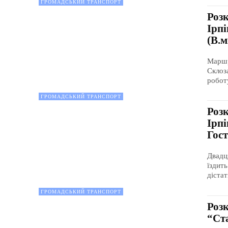
ГРОМАДСЬКИЙ ТРАНСПОРТ
Роз
Ірпі
(В.м
Маршр
Склоз
робот
ГРОМАДСЬКИЙ ТРАНСПОРТ
Роз
Ірпі
Гос
Двадц
їздит
дістат
ГРОМАДСЬКИЙ ТРАНСПОРТ
Роз
“Ста