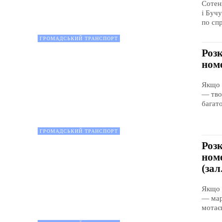
Сотен
і Бучу
по спр
ГРОМАДСЬКИЙ ТРАНСПОРТ
Роз
номе
Якщо 
— тво
багато
ГРОМАДСЬКИЙ ТРАНСПОРТ
Роз
ном
(зал
Якщо 
— мар
мотає