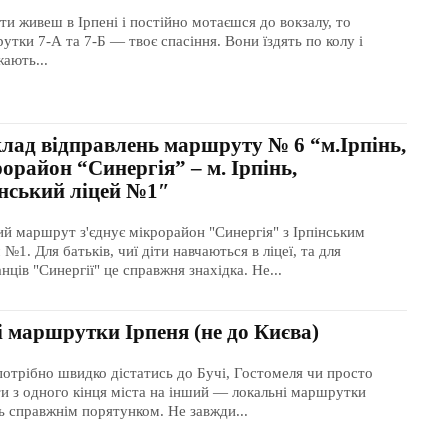
ти живеш в Ірпені і постійно мотаєшся до вокзалу, то
утки 7-А та 7-Б — твоє спасіння. Вони їздять по колу і
жають...
клад відправлень маршруту № 6 “м.Ірпінь,
орайон “Синергія” – м. Ірпінь,
інський ліцей №1″
й маршрут з'єднує мікрорайон "Синергія" з Ірпінським
 №1. Для батьків, чиї діти навчаються в ліцеї, та для
ців "Синергії" це справжня знахідка. Не...
і маршрутки Ірпеня (не до Києва)
потрібно швидко дістатись до Бучі, Гостомеля чи просто
ити з одного кінця міста на інший — локальні маршрутки
ь справжнім порятунком. Не завжди...