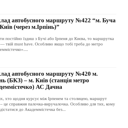
клад автобусного маршруту №422 “м. Буча
 Київ (через м.Ірпінь)”
ти постійно їздиш з Бучі або Ірпеня до Києва, то маршрутка
— твій must have. Особливо якщо тобі треба до метро
еммістечко»....
клад автобусного маршруту №420 м.
нь (БКЗ) – м. Київ (станція метро
деммістечко) АС Дачна
их, хто щодня курсує між Ірпенем та столицею, маршрут
– це справжня палочка-виручалочка. Особливо для тих, кому
 дістатися до Академмістечка без...