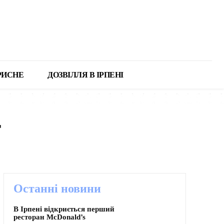
РИСНЕ
ДОЗВІЛЛЯ В ІРПЕНІ
т
М НАРОДЖЕННЯ
ПРО МІСТО
Останні новини
В Ірпені відкриється перший
ресторан McDonald’s