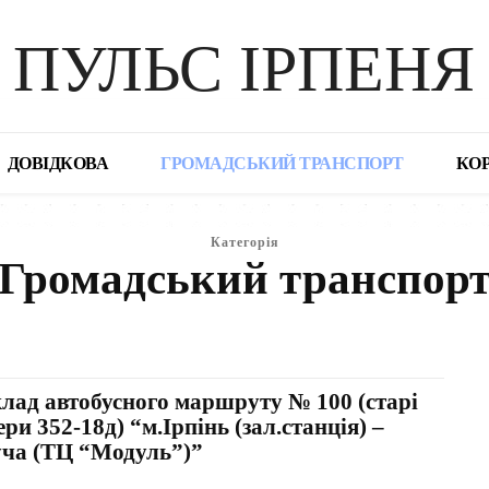
ПУЛЬС ІРПЕНЯ
ДОВІДКОВА
ГРОМАДСЬКИЙ ТРАНСПОРТ
КО
Категорія
Громадський транспор
ОВІДКОВА
ДОЗВІЛЛЯ В ІРПЕНІ
КОРИСНЕ
НОВИНИ
ПРИВІТАННЯ З ДНЕ
клад автобусного маршруту № 100 (старі
ри 352-18д) “м.Ірпінь (зал.станція) –
уча (ТЦ “Модуль”)”