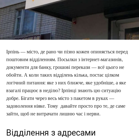
Ірпінь — місто, де рано чи пізно кожен опиняється перед
поштовим відділенням. Посылки з інтернет-магазинів,
документи для банку, грошові перекази — всё цього не
обойти. А коли таких відділень кілька, постає цілком
логічний питання: яке з них ближче, яке удобніше, а яке
взагалі працює в неділю? Ірпінці знають цю ситуацію
добре. Бігати через весь місто з пакетом в руках —
задоволення ніяке. Тому давайте просто про те, де саме
зайти, щоб не витрачати лишню час і нерви.
Відділення з адресами